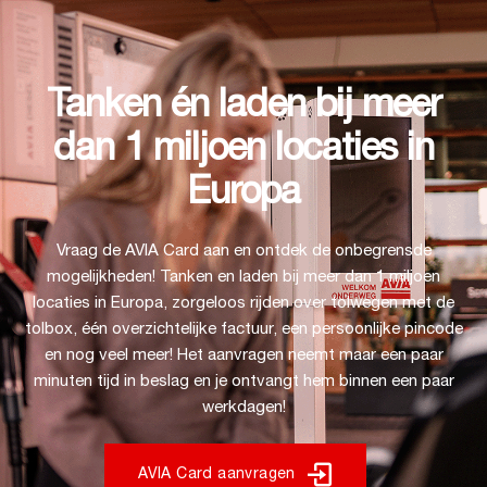
Tanken én laden bij meer
dan 1 miljoen locaties in
Europa
Vraag de AVIA Card aan en ontdek de onbegrensde
mogelijkheden! Tanken en laden bij meer dan 1 miljoen
locaties in Europa, zorgeloos rijden over tolwegen met de
tolbox, één overzichtelijke factuur, een persoonlijke pincode
en nog veel meer! Het aanvragen neemt maar een paar
minuten tijd in beslag en je ontvangt hem binnen een paar
werkdagen!
AVIA Card aanvragen